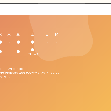
水
木
金
土
日
祝
●
-
●
●
-
-
●
●
-
●
-
-
(~17:00)
0（土曜日16:30）
40は休憩時間のためお休みさせていただきます。
ください。