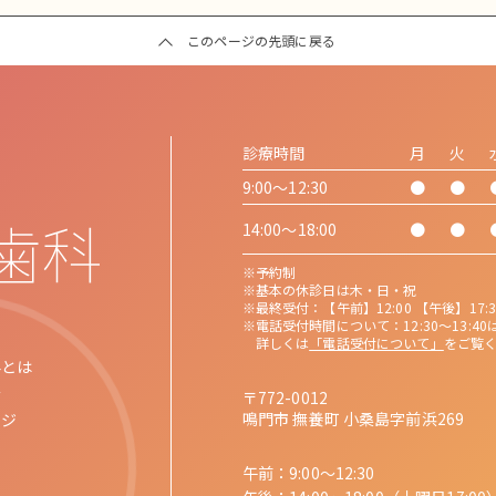
このページの先頭に戻る
診療時間
月
火
9:00〜12:30
●
●
14:00〜18:00
●
●
予約制
基本の休診日は木・日・祝
最終受付：【午前】12:00 【午後】17:3
電話受付時間について：12:30〜13:
詳しくは
「電話受付について」
をご覧
科とは
介
〒772-0012
鳴門市 撫養町 小桑島字前浜269
ージ
午前：
9:00～12:30